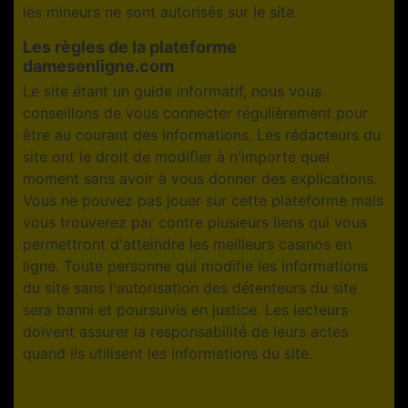
les mineurs ne sont autorisés sur le site.
Les règles de la plateforme
damesenligne.com
Le site étant un guide informatif, nous vous
conseillons de vous connecter régulièrement pour
être au courant des informations. Les rédacteurs du
site ont le droit de modifier à n'importe quel
moment sans avoir à vous donner des explications.
Vous ne pouvez pas jouer sur cette plateforme mais
vous trouverez par contre plusieurs liens qui vous
permettront d'atteindre les meilleurs casinos en
ligne. Toute personne qui modifie les informations
du site sans l'autorisation des détenteurs du site
sera banni et poursuivis en justice. Les lecteurs
doivent assurer la responsabilité de leurs actes
quand ils utilisent les informations du site.