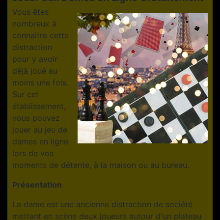
Vous êtes
nombreux à
connaitre cette
distraction
pour y avoir
déjà joué au
moins une fois.
Sur cet
établissement,
vous pouvez
jouer au jeu de
dames en ligne
lors de vos
moments de détente, à la maison ou au bureau.
Présentation
La dame est une ancienne distraction de société
mettant en scène deux joueurs autour d'un plateau