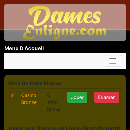
Menu D'Accueil
Sites De Paris Fiables
Casino
€
Jouer
Examen
Bronze
1000
Bonus
Jouer aux Dames en Ligne Gratuitement